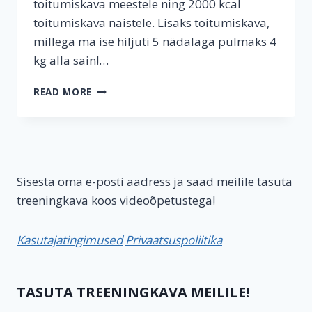
toitumiskava meestele ning 2000 kcal
toitumiskava naistele. Lisaks toitumiskava,
millega ma ise hiljuti 5 nädalaga pulmaks 4
kg alla sain!…
TOITUMISKAVA
READ MORE
–
MILLINE
ON
PARIM?
KOLM
NÄIDISKAVA
Sisesta oma e-posti aadress ja saad meilile tasuta
treeningkava koos videoõpetustega!
Kasutajatingimused
Privaatsuspoliitika
TASUTA TREENINGKAVA MEILILE!