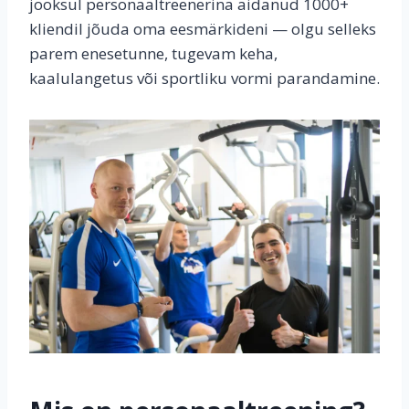
jooksul personaaltreenerina aidanud 1000+
kliendil jõuda oma eesmärkideni — olgu selleks
parem enesetunne, tugevam keha,
kaalulangetus või sportliku vormi parandamine.