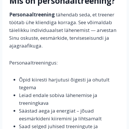
Mis on personaaltreening?
Personaaltreening
tähendab seda, et treener
töötab ühe kliendiga korraga. See võimaldab
täielikku individuaalset lähenemist — arvestan
Sinu oskuste, eesmärkide, terviseseisundi ja
ajagraafikuga.
Personaaltreeningus:
Õpid kiiresti harjutusi õigesti ja ohutult
tegema
Leiad endale sobiva lähenemise ja
treeningkava
Säästad aega ja energiat – jõuad
eesmärkideni kiiremini ja lihtsamalt
Saad selged juhised treeningute ja