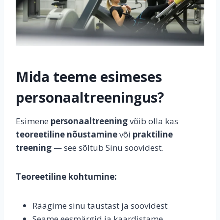
Mida teeme esimeses
personaaltreeningus?
Esimene
personaaltreening
võib olla kas
teoreetiline nõustamine
või
praktiline
treening
— see sõltub Sinu soovidest.
Teoreetiline kohtumine:
Räägime sinu taustast ja soovidest
Seame eesmärgid ja kaardistame