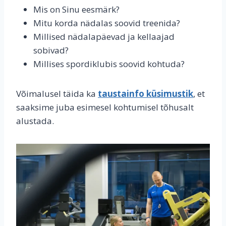
Mis on Sinu eesmärk?
Mitu korda nädalas soovid treenida?
Millised nädalapäevad ja kellaajad
sobivad?
Millises spordiklubis soovid kohtuda?
Võimalusel täida ka
taustainfo küsimustik
, et
saaksime juba esimesel kohtumisel tõhusalt
alustada.