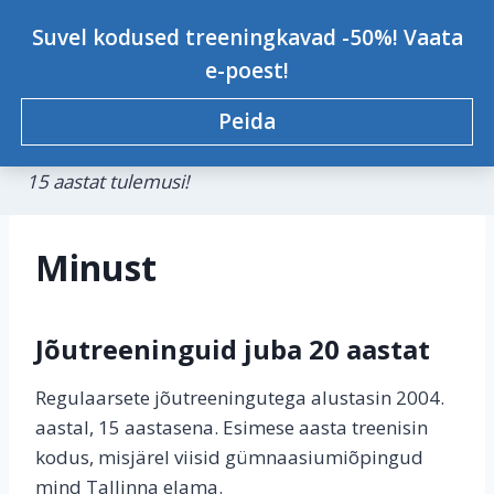
Skip
Personaaltreener Kristjan-
Suvel kodused treeningkavad -50%! Vaata
to
Johannes Konsap
e-poest!
content
Peida
Treeningkavad, personaaltreeningud,
koolitused.
0
15 aastat tulemusi!
Minust
Jõutreeninguid juba 20 aastat
Regulaarsete jõutreeningutega alustasin 2004.
aastal, 15 aastasena. Esimese aasta treenisin
kodus, misjärel viisid gümnaasiumiõpingud
mind Tallinna elama.