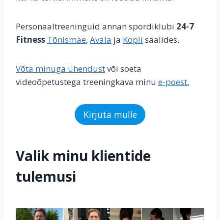
Personaaltreeninguid annan spordiklubi
24-7
Fitness
Tõnismäe
,
Avala
ja
Kopli
saalides.
Võta minuga ühendust
või soeta
videoõpetustega treeningkava minu
e-poest.
Kirjuta mulle
Valik minu klientide
tulemusi