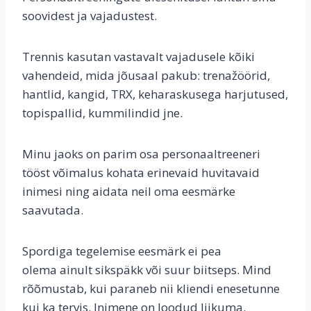
soovidest ja vajadustest.
Trennis kasutan vastavalt vajadusele kõiki
vahendeid, mida jõusaal pakub: trenažöörid,
hantlid, kangid, TRX, keharaskusega harjutused,
topispallid, kummilindid jne.
Minu jaoks on parim osa personaaltreeneri
tööst võimalus kohata erinevaid huvitavaid
inimesi ning aidata neil oma eesmärke
saavutada.
Spordiga tegelemise eesmärk ei pea
olema ainult sikspäkk või suur biitseps. Mind
rõõmustab, kui paraneb nii kliendi enesetunne
kui ka tervis. Inimene on loodud liikuma.