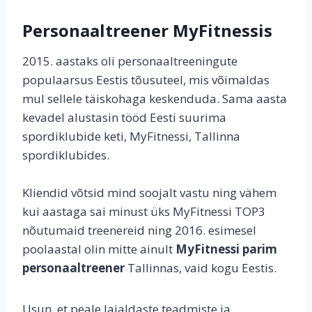
Personaaltreener MyFitnessis
2015. aastaks oli personaaltreeningute
populaarsus Eestis tõusuteel, mis võimaldas
mul sellele täiskohaga keskenduda. Sama aasta
kevadel alustasin tööd Eesti suurima
spordiklubide keti, MyFitnessi, Tallinna
spordiklubides.
Kliendid võtsid mind soojalt vastu ning vähem
kui aastaga sai minust üks MyFitnessi TOP3
nõutumaid treenereid ning 2016. esimesel
poolaastal olin mitte ainult
MyFitnessi parim
personaaltreener
Tallinnas, vaid kogu Eestis.
Usun, et peale laialdaste teadmiste ja