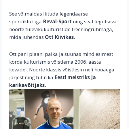
See võimaldas liituda legendaarse
spordiklubiga
Reval-Sport
ning seal tegutseva
noorte tulevikukulturistide treeningrühmaga,
mida juhendas
Ott Kiivikas
.
Ott pani plaani paika ja suunas mind esimest
korda kulturismis võistlema 2006. aasta
kevadel. Noorte klassis võistlesin neli hooaega
järjest ning tulin ka
Eesti meistriks ja
karikavõitjaks.