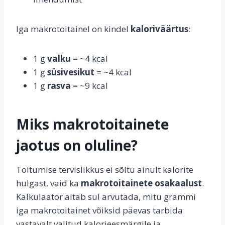
Iga makrotoitainel on kindel
kaloriväärtus
:
1 g
valku
= ~4 kcal
1 g
süsivesikut
= ~4 kcal
1 g
rasva
= ~9 kcal
Miks makrotoitainete
jaotus on oluline?
Toitumise tervislikkus ei sõltu ainult kalorite
hulgast, vaid ka
makrotoitainete osakaalust
.
Kalkulaator aitab sul arvutada, mitu grammi
iga makrotoitainet võiksid päevas tarbida
vastavalt valitud kalorieesmärgile ja