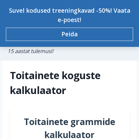
Skip
Personaaltreener Kristjan-
Suvel kodused treeningkavad -50%! Vaata
to
Johannes Konsap
e-poest!
content
Peida
Treeningkavad, personaaltreeningud,
koolitused.
0
15 aastat tulemusi!
Toitainete koguste
kalkulaator
Toitainete grammide
kalkulaator