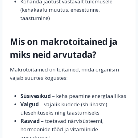
Kohanda jaotust vastavalt tulemusele
(kehakaalu muutus, enesetunne,
taastumine)
Mis on makrotoitained ja
miks neid arvutada?
Makrotoitained on toitained, mida organism
vajab suurtes kogustes:
Süsivesikud
– keha peamine energiaallikas
Valgud
– vajalik kudede (sh lihaste)
ülesehituseks ning taastumiseks
Rasvad
– toetavad närvisüsteemi,
hormoonide tööd ja vitamiinide
imendumist