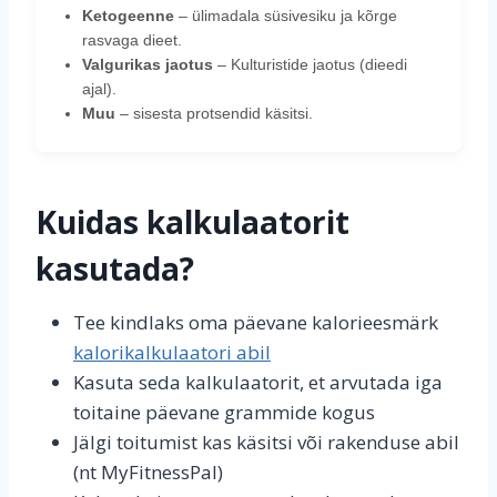
Ketogeenne
– ülimadala süsivesiku ja kõrge
rasvaga dieet.
Valgurikas jaotus
– Kulturistide jaotus (dieedi
ajal).
Muu
– sisesta protsendid käsitsi.
Kuidas kalkulaatorit
kasutada?
Tee kindlaks oma päevane kalorieesmärk
kalorikalkulaatori abil
Kasuta seda kalkulaatorit, et arvutada iga
toitaine päevane grammide kogus
Jälgi toitumist kas käsitsi või rakenduse abil
(nt MyFitnessPal)