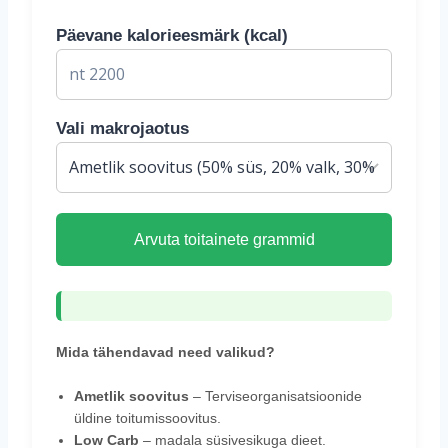
Päevane kalorieesmärk (kcal)
Vali makrojaotus
Arvuta toitainete grammid
Mida tähendavad need valikud?
Ametlik soovitus
– Terviseorganisatsioonide
üldine toitumissoovitus.
Low Carb
– madala süsivesikuga dieet.