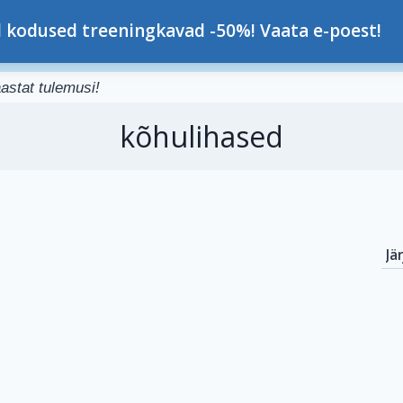
nes Konsap
l kodused treeningkavad -50%! Vaata e-poest!
Minust
Teenused
K
astat tulemusi!
kõhulihased