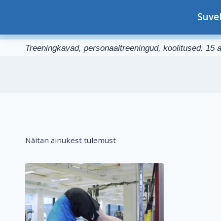
Skip
Personaaltreener Kristjan-Johan
Suve
to
Sinu kogenud personaaltreener Tallinnas
content
Treeningkavad, personaaltreeningud, koolitused. 15 a
Näitan ainukest tulemust