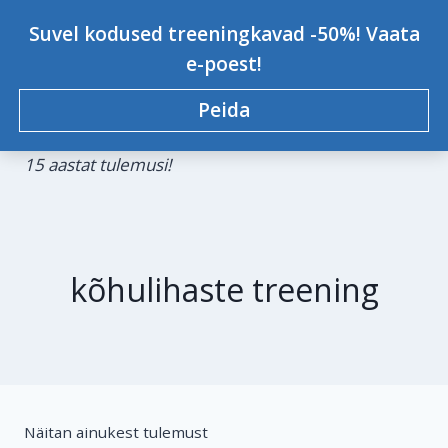
Skip
Personaaltreener Kristjan-
Suvel kodused treeningkavad -50%! Vaata
to
Johannes Konsap
e-poest!
content
Peida
Treeningkavad, personaaltreeningud,
koolitused.
0
15 aastat tulemusi!
kõhulihaste treening
Näitan ainukest tulemust