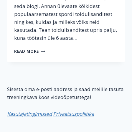
seda blogi. Annan ülevaate kõikidest
populaarsematest spordi toidulisanditest
ning kes, kuidas ja milleks võiks neid
kasutada. Tean toidulisanditest üpris palju,
kuna töötasin üle 6 aasta…
KAS
READ MORE
TOIDULISANDID
ON
VAJALIKUD?
POPULAARSEMATE
LISANDITE
ÜLEVAADE.
Sisesta oma e-posti aadress ja saad meilile tasuta
treeningkava koos videoõpetustega!
Kasutajatingimused
Privaatsuspoliitika