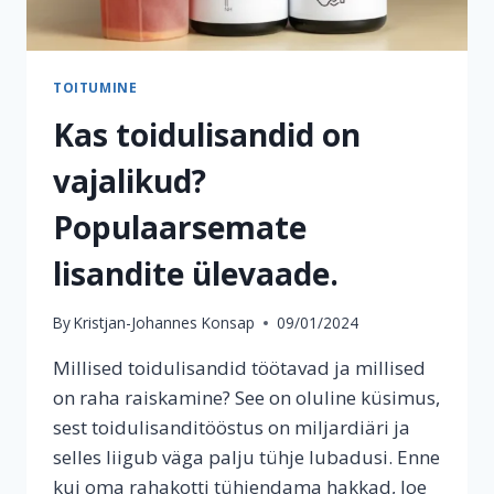
TOITUMINE
Kas toidulisandid on
vajalikud?
Populaarsemate
lisandite ülevaade.
By
Kristjan-Johannes Konsap
09/01/2024
Millised toidulisandid töötavad ja millised
on raha raiskamine? See on oluline küsimus,
sest toidulisanditööstus on miljardiäri ja
selles liigub väga palju tühje lubadusi. Enne
kui oma rahakotti tühjendama hakkad, loe