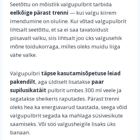
Seetõttu on mõistlik valgupulbrit tarbida
eelkõige pärast trenni
— kui valgu kiirem
imendumine on oluline. Kui võtad valgupulbrit
lihtsalt seetõttu, et sa ei saa tavatoidust
piisavalt valku, siis lihtsalt joo üks valgusehik
mõne toidukorraga, milles oleks muidu liiga
vähe valke.
Valgupulbri
täpse kasutamisõpetuse leiad
pakendilt
, aga üldiselt lisatakse
paar
supilusikatäit
pulbrit umbes 300 ml veele ja
segatakse sheikeris raputades. Pärast trenni
oleks hea ka energiavarud taastada, seega võid
valgupulbrit segada ka mahlaga süsivesikute
saamiseks. Või söö valgusheigile lisaks üks
banaan.