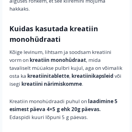
alguses rohkem, et see kiiremini mõjuma
hakkaks.
Kuidas kasutada kreatiin
monohüdraati
Kõige levinum, lihtsam ja soodsam kreatiini
vorm on
kreatiin monohüdraat
, mida
tavaliselt müüakse pulbri kujul, aga on võimalik
osta ka
kreatiinitablette
,
kreatiinikapsleid
või
isegi
kreatiini närimiskomme
.
Kreatiin monohüdraadi puhul on
laadimine 5
esimest päeva 4×5 g ehk 20g päevas.
Edaspidi kuuri lõpuni 5 g päevas.