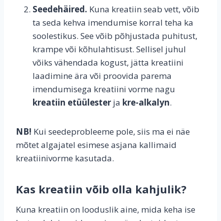
Seedehäired.
Kuna kreatiin seab vett, võib
ta seda kehva imendumise korral teha ka
soolestikus. See võib põhjustada puhitust,
krampe või kõhulahtisust. Sellisel juhul
võiks vähendada kogust, jätta kreatiini
laadimine ära või proovida parema
imendumisega kreatiini vorme nagu
kreatiin etüülester
ja
kre-alkalyn
.
NB!
Kui seedeprobleeme pole, siis ma ei näe
mõtet algajatel esimese asjana kallimaid
kreatiinivorme kasutada.
Kas kreatiin võib olla kahjulik?
Kuna kreatiin on looduslik aine, mida keha ise