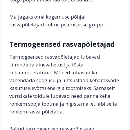
Ma jagaks oma kogemuse põhjal
rasvapõletajad kolme peamisesse gruppi:
Termogeensed rasvapõletajad
Termogeensed rasvapõletajad lubavad
kiirendada ainevahetust ja tõsta
kehatemperatuuri. Mõned lubavad ka
vähendada söögiisu ja lihtsustada keharasvade
kasutuselevõttu energia tootmiseks. Sarnaselt
vürtsikale toidule lubavad need panna keha
rohkem sooja tootma ja higistama, et läbi selle
rohkem rasva põletada.
Paljud termogeensed rasvapõletajad