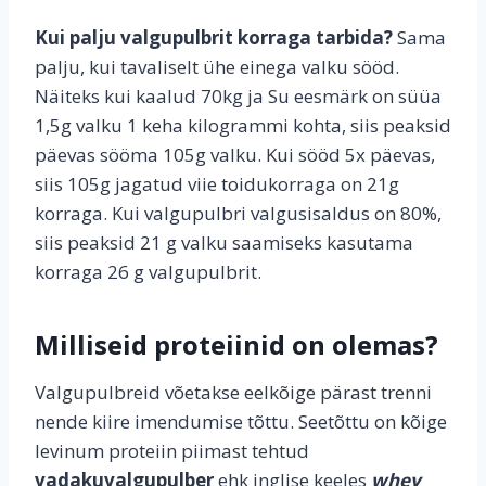
Kui palju valgupulbrit korraga tarbida?
Sama
palju, kui tavaliselt ühe einega valku sööd.
Näiteks kui kaalud 70kg ja Su eesmärk on süüa
1,5g valku 1 keha kilogrammi kohta, siis peaksid
päevas sööma 105g valku. Kui sööd 5x päevas,
siis 105g jagatud viie toidukorraga on 21g
korraga. Kui valgupulbri valgusisaldus on 80%,
siis peaksid 21 g valku saamiseks kasutama
korraga 26 g valgupulbrit.
Milliseid proteiinid on olemas?
Valgupulbreid võetakse eelkõige pärast trenni
nende kiire imendumise tõttu. Seetõttu on kõige
levinum proteiin piimast tehtud
vadakuvalgupulber
ehk inglise keeles
whey