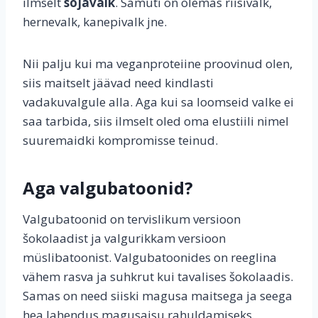
ilmselt
sojavalk
. Samuti on olemas riisivalk,
hernevalk, kanepivalk jne.
Nii palju kui ma veganproteiine proovinud olen,
siis maitselt jäävad need kindlasti
vadakuvalgule alla. Aga kui sa loomseid valke ei
saa tarbida, siis ilmselt oled oma elustiili nimel
suuremaidki kompromisse teinud.
Aga valgubatoonid?
Valgubatoonid on tervislikum versioon
šokolaadist ja valgurikkam versioon
müslibatoonist. Valgubatoonides on reeglina
vähem rasva ja suhkrut kui tavalises šokolaadis.
Samas on need siiski magusa maitsega ja seega
hea lahendus magusaisu rahuldamiseks.