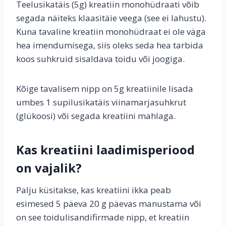
Teelusikatäis (5g) kreatiin monohüdraati võib
segada näiteks klaasitäie veega (see ei lahustu).
Kuna tavaline kreatiin monohüdraat ei ole väga
hea imendumisega, siis oleks seda hea tarbida
koos suhkruid sisaldava toidu või joogiga.
Kõige tavalisem nipp on 5g kreatiinile lisada
umbes 1 supilusikatäis viinamarjasuhkrut
(glükoosi) või segada kreatiini mahlaga.
Kas kreatiini laadimisperiood
on vajalik?
Palju küsitakse, kas kreatiini ikka peab
esimesed 5 päeva 20 g päevas manustama või
on see toidulisandifirmade nipp, et kreatiin