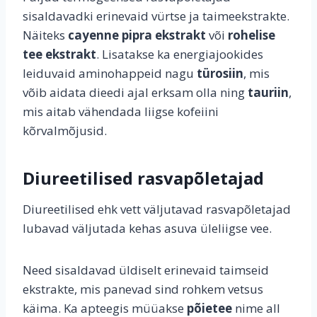
sisaldavadki erinevaid vürtse ja taimeekstrakte.
Näiteks
cayenne pipra ekstrakt
või
rohelise
tee ekstrakt
. Lisatakse ka energiajookides
leiduvaid aminohappeid nagu
türosiin
, mis
võib aidata dieedi ajal erksam olla ning
tauriin
,
mis aitab vähendada liigse kofeiini
kõrvalmõjusid.
Diureetilised rasvapõletajad
Diureetilised ehk vett väljutavad rasvapõletajad
lubavad väljutada kehas asuva üleliigse vee.
Need sisaldavad üldiselt erinevaid taimseid
ekstrakte, mis panevad sind rohkem vetsus
käima. Ka apteegis müüakse
põietee
nime all