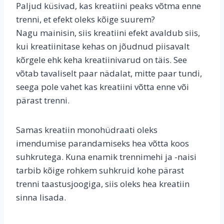
Paljud küsivad, kas kreatiini peaks võtma enne
trenni, et efekt oleks kõige suurem?
Nagu mainisin, siis kreatiini efekt avaldub siis,
kui kreatiinitase kehas on jõudnud piisavalt
kõrgele ehk keha kreatiinivarud on täis. See
võtab tavaliselt paar nädalat, mitte paar tundi,
seega pole vahet kas kreatiini võtta enne või
pärast trenni.
Samas kreatiin monohüdraati oleks
imendumise parandamiseks hea võtta koos
suhkrutega. Kuna enamik trennimehi ja -naisi
tarbib kõige rohkem suhkruid kohe pärast
trenni taastusjoogiga, siis oleks hea kreatiin
sinna lisada.