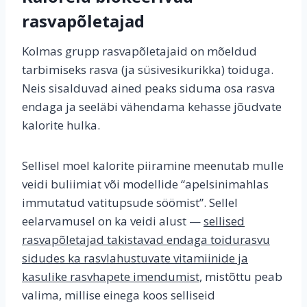
rasvapõletajad
Kolmas grupp rasvapõletajaid on mõeldud
tarbimiseks rasva (ja süsivesikurikka) toiduga.
Neis sisalduvad ained peaks siduma osa rasva
endaga ja seeläbi vähendama kehasse jõudvate
kalorite hulka.
Sellisel moel kalorite piiramine meenutab mulle
veidi buliimiat või modellide “apelsinimahlas
immutatud vatitupsude söömist”. Sellel
eelarvamusel on ka veidi alust —
sellised
rasvapõletajad takistavad endaga toidurasvu
sidudes ka rasvlahustuvate vitamiinide ja
kasulike rasvhapete imendumist
, mistõttu peab
valima, millise einega koos selliseid