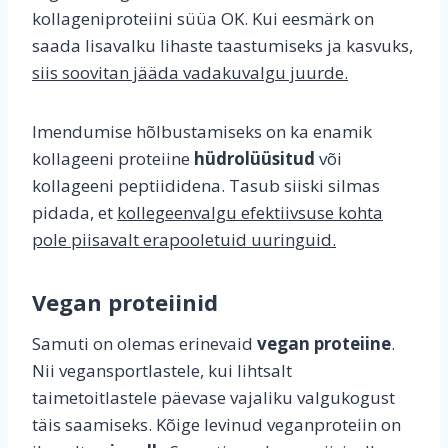
kollageniproteiini süüa OK. Kui eesmärk on
saada lisavalku lihaste taastumiseks ja kasvuks,
siis soovitan jääda vadakuvalgu juurde.
Imendumise hõlbustamiseks on ka enamik
kollageeni proteiine
hüdrolüüsitud
või
kollageeni peptiididena. Tasub siiski silmas
pidada, et
kollegeenvalgu efektiivsuse kohta
pole piisavalt erapooletuid uuringuid.
Vegan proteiinid
Samuti on olemas erinevaid
vegan proteiine
.
Nii vegansportlastele, kui lihtsalt
taimetoitlastele päevase vajaliku valgukogust
täis saamiseks. Kõige levinud veganproteiin on