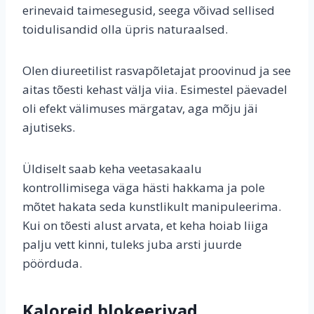
erinevaid taimesegusid, seega võivad sellised
toidulisandid olla üpris naturaalsed.
Olen diureetilist rasvapõletajat proovinud ja see
aitas tõesti kehast välja viia. Esimestel päevadel
oli efekt välimuses märgatav, aga mõju jäi
ajutiseks.
Üldiselt saab keha veetasakaalu
kontrollimisega väga hästi hakkama ja pole
mõtet hakata seda kunstlikult manipuleerima.
Kui on tõesti alust arvata, et keha hoiab liiga
palju vett kinni, tuleks juba arsti juurde
pöörduda.
Kaloreid blokeerivad