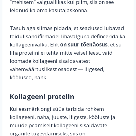
“mehisem” valguallikas kui piim, siis on see
leidnud ka oma kasutajaskonna.
Tasub aga silmas pidada, et seadused lubavad
toidulisandifirmadel lihavalguna defineerida ka
kollageenivalku. Ehk
on suur tõenäosus,
et su
lihaproteiini ei tehta mitte veisefileest, vaid
loomade kollageeni sisaldavatest
vähemväärtuslikest osadest — liigesed,
kõõlused, nahk.
Kollageeni proteiin
Kui eesmärk ongi süüa tarbida rohkem
kollageeni, naha, juuste, liigeste, kõõluste ja
muude peamiselt kollageeni sisaldavate
organite tugevdamiseks, siis on