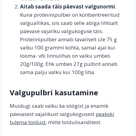
Aitab saada täis päevast valgunormi
.
Kuna proteiinipulber on kontsentreeritud
valguallikas, siis saab selle abiga lihtsalt
päevase vajaliku valgukoguse täis.
Proteiinipulber annab tavaliselt üle 75 g
valku 100 grammi kohta, samal ajal kui
looma- või linnulihas on valku umbes
20g/100g. Ehk umbes 27g pulbrit annab
sama palju valku kui 100g liha.
Valgupulbri kasutamine
Muidugi saab valku ka söögist ja enamik
päevasest vajalikust valgukogusest
peakski
tulema toidust
, mitte toidulisanditest.