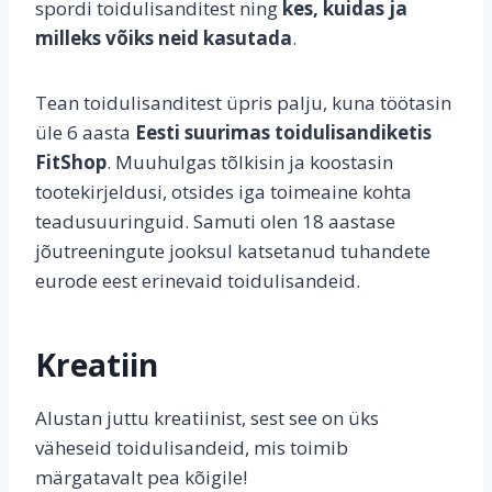
spordi toidulisanditest ning
kes, kuidas ja
milleks võiks neid kasutada
.
Tean toidulisanditest üpris palju, kuna töötasin
üle 6 aasta
Eesti suurimas toidulisandiketis
FitShop
. Muuhulgas tõlkisin ja koostasin
tootekirjeldusi, otsides iga toimeaine kohta
teadusuuringuid. Samuti olen 18 aastase
jõutreeningute jooksul katsetanud tuhandete
eurode eest erinevaid toidulisandeid.
Kreatiin
Alustan juttu kreatiinist, sest see on üks
väheseid toidulisandeid, mis toimib
märgatavalt pea kõigile!