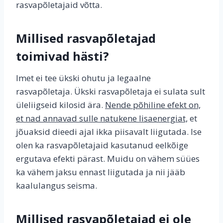
rasvapõletajaid võtta.
Millised rasvapõletajad
toimivad hästi?
Imet ei tee ükski ohutu ja legaalne
rasvapõletaja. Ükski rasvapõletaja ei sulata sult
üleliigseid kilosid ära.
Nende põhiline efekt on,
et nad annavad sulle natukene lisaenergiat,
et
jõuaksid dieedi ajal ikka piisavalt liigutada. Ise
olen ka rasvapõletajaid kasutanud eelkõige
ergutava efekti pärast. Muidu on vähem süües
ka vähem jaksu ennast liigutada ja nii jääb
kaalulangus seisma.
Millised rasvapõletajad ei ole