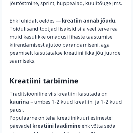
jõutõstmine, sprint, hüppealad, kuulitõuge jms.
Ehk lühidalt öeldes —
kreatiin annab jõudu.
Toidulisanditootjad lisaksid siia veel terve rea
muid kasulikke omadusi lihaste taastumise
kiirendamisest ajutöö parandamiseni, aga
peamiselt kasutatakse kreatiini ikka jõu juurde
saamiseks.
Kreatiini tarbimine
Traditsiooniline viis kreatiini kasutada on
kuurina
– umbes 1-2 kuud kreatiini ja 1-2 kuud
pausi.
Populaarne on teha kreatiinikuuri esimestel
päevadel
kreatiini laadimine
ehk võtta seda