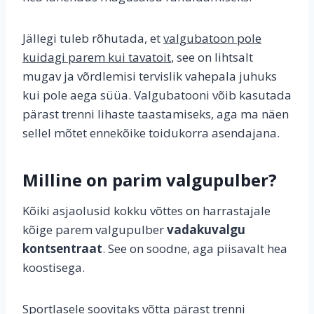
Jällegi tuleb rõhutada, et
valgubatoon pole
kuidagi parem kui tavatoit
, see on lihtsalt
mugav ja võrdlemisi tervislik vahepala juhuks
kui pole aega süüa. Valgubatooni võib kasutada
pärast trenni lihaste taastamiseks, aga ma näen
sellel mõtet ennekõike toidukorra asendajana.
Milline on parim valgupulber?
Kõiki asjaolusid kokku võttes on harrastajale
kõige parem valgupulber
vadakuvalgu
kontsentraat
. See on soodne, aga piisavalt hea
koostisega.
Sportlasele soovitaks võtta pärast trenni