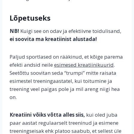
Lõpetuseks
NB!
Kuigi see on odav ja efektiivne toidulisand,
ei soovita ma kreatiinist alustada!
Paljud sportlased on rääkinud, et kõige parema
efekti andsid neile
esimesed kreatiinikuurid
.
Seetõttu soovitan seda “trumpi” mitte raisata
esimestel treeningaastatel, kui toitumine ja
treening veel paigas pole ja mil areng niigi hea
on.
Kreatiini võiks võtta alles siis,
kui oled juba
paar aastat regulaarselt treeninud ja esimene
treeningseisak ehk platoo saabub, et sellest üle