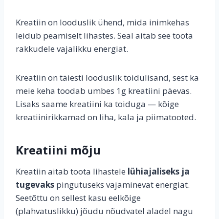
Kreatiin on looduslik ühend, mida inimkehas
leidub peamiselt lihastes. Seal aitab see toota
rakkudele vajalikku energiat.
Kreatiin on täiesti looduslik toidulisand, sest ka
meie keha toodab umbes 1g kreatiini päevas.
Lisaks saame kreatiini ka toiduga — kõige
kreatiinirikkamad on liha, kala ja piimatooted.
Kreatiini mõju
Kreatiin aitab toota lihastele
lühiajaliseks ja
tugevaks
pingutuseks vajaminevat energiat.
Seetõttu on sellest kasu eelkõige
(plahvatuslikku) jõudu nõudvatel aladel nagu