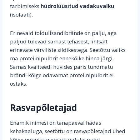
tarbimiseks
hüdrolüüsitud vadakuvalku
(isolaati).
Erinevaid toidulisandibrände on palju, aga
paljud tulevad samast tehasest,
lihtsalt
erinevate värviliste sildikestega. Seetõttu valiks
ma proteiinipulbrit ennekõike hinna järgi.
Samas kvaliteedi huvides päris tundmatu
brändi kõige odavamat proteiinipulbrit ei
ostaks.
Rasvapõletajad
Enamik inimesi on tänapäeval hädas
kehakaaluga, seetõttu on rasvapõletajad ühed
kõige populaarsemad toidulisandid.