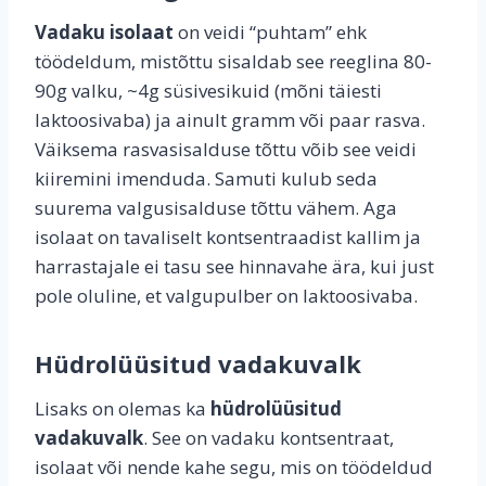
Vadaku isolaat
on veidi “puhtam” ehk
töödeldum, mistõttu sisaldab see reeglina 80-
90g valku, ~4g süsivesikuid (mõni täiesti
laktoosivaba) ja ainult gramm või paar rasva.
Väiksema rasvasisalduse tõttu võib see veidi
kiiremini imenduda. Samuti kulub seda
suurema valgusisalduse tõttu vähem. Aga
isolaat on tavaliselt kontsentraadist kallim ja
harrastajale ei tasu see hinnavahe ära, kui just
pole oluline, et valgupulber on laktoosivaba.
Hüdrolüüsitud vadakuvalk
Lisaks on olemas ka
hüdrolüüsitud
vadakuvalk
. See on vadaku kontsentraat,
isolaat või nende kahe segu, mis on töödeldud