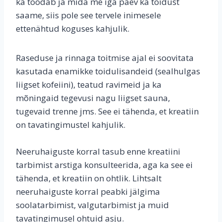
ka toodab ja mida me iga päev ka toidust
saame, siis pole see tervele inimesele
ettenähtud koguses kahjulik.
Raseduse ja rinnaga toitmise ajal ei soovitata
kasutada enamikke toidulisandeid (sealhulgas
liigset kofeiini), teatud ravimeid ja ka
mõningaid tegevusi nagu liigset sauna,
tugevaid trenne jms. See ei tähenda, et kreatiin
on tavatingimustel kahjulik.
Neeruhaiguste korral tasub enne kreatiini
tarbimist arstiga konsulteerida, aga ka see ei
tähenda, et kreatiin on ohtlik. Lihtsalt
neeruhaiguste korral peabki jälgima
soolatarbimist, valgutarbimist ja muid
tavatingimusel ohtuid asju.