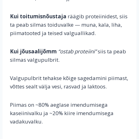
Kui toitumisnõustaja
räägib proteiinidest, siis
ta peab silmas toiduvalke — muna, kala, liha,
piimatooted ja teised valguallikad.
Kui jõusaalijõmm
“ostab proteiini”
siis ta peab
silmas valgupulbrit.
Valgupulbrit tehakse kõige sagedamini piimast,
võttes sealt välja vesi, rasvad ja laktoos.
Piimas on ~80% aeglase imendumisega
kaseiinivalku ja ~20% kiire imendumisega
vadakuvalku.