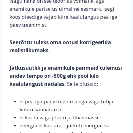
Nagu näha on see teoorias võimalik, aga
enamikule päriselus ulmeline eesmärk. Isegi
koos dieediga vajab kiire kaalulangus pea iga
päev treenimist.
Seetõttu tuleks oma ootusi korrigeerida
realistlikumaks.
Jätkusuutlik ja enamikule parimaid tulemusi
andev tempo on -500g ehk pool kilo
kaalulangust nädalas.
Selle plussid:
ei pea iga päev treenima ega väga tühja
kõhtu kannatama
ei kaota väga jõudu ja lihasmassi
energia ei kao ära – jätkub energiat ka