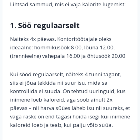
Lihtsad sammud, mis ei vaja kalorite lugemist:
1. Söö regulaarselt
Näiteks 4x päevas. Kontoritöötajale oleks
ideaalne: hommikusöök 8.00, lõuna 12.00,
(trennieelne) vahepala 16.00 ja õhtusöök 20.00
Kui sööd regulaarselt, näiteks 4 tunni tagant,
siis ei jõua tekkida nii suur isu, mida sa
kontrollida ei suuda. On tehtud uuringuid, kus
inimene loeb kaloreid, aga sööb ainult 2x
päevas – nii harva süües läheb isu nii suureks, et
väga raske on end tagasi hoida isegi kui inimene
kaloreid loeb ja teab, kui palju võib süüa.