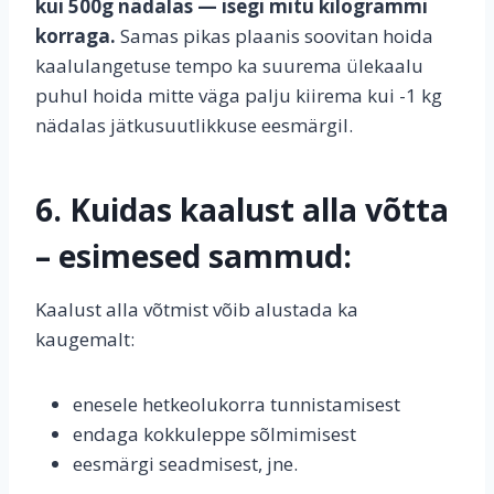
kui 500g nädalas — isegi mitu kilogrammi
korraga.
Samas pikas plaanis soovitan hoida
kaalulangetuse tempo ka suurema ülekaalu
puhul hoida mitte väga palju kiirema kui -1 kg
nädalas jätkusuutlikkuse eesmärgil.
6. Kuidas kaalust alla võtta
– esimesed sammud:
Kaalust alla võtmist võib alustada ka
kaugemalt:
enesele hetkeolukorra tunnistamisest
endaga kokkuleppe sõlmimisest
eesmärgi seadmisest, jne.