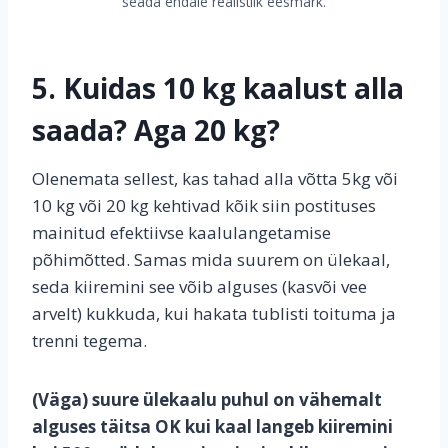
seada endale realistlik eesmärk.
5. Kuidas 10 kg kaalust alla
saada? Aga 20 kg?
Olenemata sellest, kas tahad alla võtta 5kg või
10 kg või 20 kg kehtivad kõik siin postituses
mainitud efektiivse kaalulangetamise
põhimõtted. Samas mida suurem on ülekaal,
seda kiiremini see võib alguses (kasvõi vee
arvelt) kukkuda, kui hakata tublisti toituma ja
trenni tegema.
(Väga) suure ülekaalu puhul on vähemalt
alguses täitsa OK kui kaal langeb kiiremini