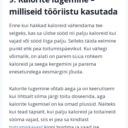
milliseid tööriistu kasutada
Enne kui hakkad kaloreid vähendama tee
selgeks, kas sa üldse sööd nii palju kaloreid kui
vajad või sööd liiga palju. Selleks täida eelmine
punkt ehk pea toitumispäevikut. Kui vähegi
võimalik, on alati on parem süüa rohkem
kaloreid ja seega kergemini ja parema
enesetundega eesmärgini jõuda.
Kalorite lugemine võtab aega ja on keerulisem
kui lihtsalt silma järgi toitu doseerida, aga
kalorite lugemisel on ka omad plussid. Näiteks
kui tead täpselt, kui palju kaloreid ja toitaineid
sööma vajad, siis ei pea sa kindlast
toitumiskavast
kinni hoidma ja saad ise