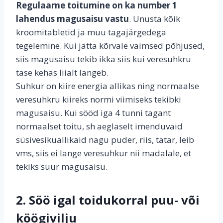
Regulaarne toitumine on ka number 1
lahendus magusaisu vastu
. Unusta kõik
kroomitabletid ja muu tagajärgedega
tegelemine. Kui jätta kõrvale vaimsed põhjused,
siis magusaisu tekib ikka siis kui veresuhkru
tase kehas liialt langeb.
Suhkur on kiire energia allikas ning normaalse
veresuhkru kiireks normi viimiseks tekibki
magusaisu. Kui sööd iga 4 tunni tagant
normaalset toitu, sh aeglaselt imenduvaid
süsivesikuallikaid nagu puder, riis, tatar, leib
vms, siis ei lange veresuhkur nii madalale, et
tekiks suur magusaisu.
2. Söö igal toidukorral puu- või
köögivilju