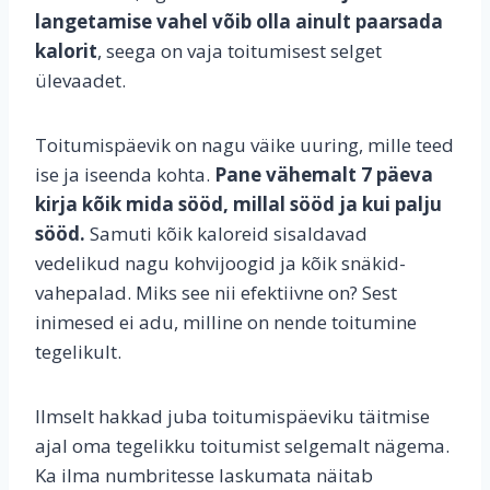
langetamise vahel võib olla ainult paarsada
kalorit
, seega on vaja toitumisest selget
ülevaadet.
Toitumispäevik on nagu väike uuring, mille teed
ise ja iseenda kohta.
Pane vähemalt 7 päeva
kirja kõik mida sööd, millal sööd ja kui palju
sööd.
Samuti kõik kaloreid sisaldavad
vedelikud nagu kohvijoogid ja kõik snäkid-
vahepalad. Miks see nii efektiivne on? Sest
inimesed ei adu, milline on nende toitumine
tegelikult.
Ilmselt hakkad juba toitumispäeviku täitmise
ajal oma tegelikku toitumist selgemalt nägema.
Ka ilma numbritesse laskumata näitab