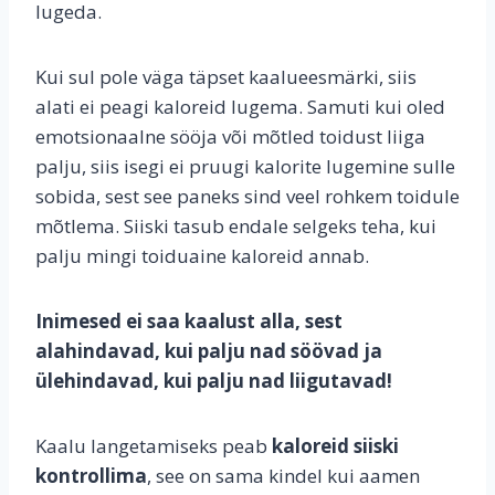
lugeda.
Kui sul pole väga täpset kaalueesmärki, siis
alati ei peagi kaloreid lugema. Samuti kui oled
emotsionaalne sööja või mõtled toidust liiga
palju, siis isegi ei pruugi kalorite lugemine sulle
sobida, sest see paneks sind veel rohkem toidule
mõtlema. Siiski tasub endale selgeks teha, kui
palju mingi toiduaine kaloreid annab.
Inimesed ei saa kaalust alla, sest
alahindavad, kui palju nad söövad ja
ülehindavad, kui palju nad liigutavad!
Kaalu langetamiseks peab
kaloreid siiski
kontrollima
, see on sama kindel kui aamen