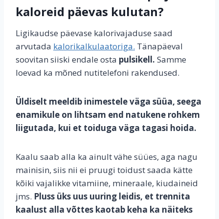
kaloreid päevas kulutan?
Ligikaudse päevase kalorivajaduse saad
arvutada
kalorikalkulaatoriga.
Tänapäeval
soovitan siiski endale osta
pulsikell.
Samme
loevad ka mõned nutitelefoni rakendused.
Üldiselt meeldib inimestele väga süüa, seega
enamikule on lihtsam end natukene rohkem
liigutada, kui et toiduga väga tagasi hoida.
Kaalu saab alla ka ainult vähe süües, aga nagu
mainisin, siis nii ei pruugi toidust saada kätte
kõiki vajalikke vitamiine, mineraale, kiudaineid
jms.
Pluss üks uus uuring leidis, et trennita
kaalust alla võttes kaotab keha ka näiteks