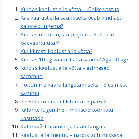
Kuidas kaalust alla võtta – lühike vastus
Kas kaalust alla saamiseks peab kindlasti
kaloreid lugema?
Kuidas ma tean, kui palju ma kaloreid
päevas kulutan?
Kui kiiresti kaalust alla võtta?
Kuidas 10 kg kaalust alla saada? Aga 20 kg?
Kuidas kaalust alla võtta – esimesed
sammud
Toitumine kaalu langetamiseks – 3 esimest
sammu
Iseenda treener ehk toitumispäevik
Kalorite lugemine – milliseid tööriistu
kasutada
Kaloraaž, toitained ja kaalulangus
Kaalust alla menüü – näidis toitumiskava