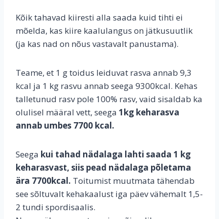
Kõik tahavad kiiresti alla saada kuid tihti ei
mõelda, kas kiire kaalulangus on jätkusuutlik
(ja kas nad on nõus vastavalt panustama).
Teame, et 1 g toidus leiduvat rasva annab 9,3
kcal ja 1 kg rasvu annab seega 9300kcal. Kehas
talletunud rasv pole 100% rasv, vaid sisaldab ka
olulisel määral vett, seega
1kg keharasva
annab umbes 7700 kcal.
Seega
kui tahad nädalaga lahti saada 1 kg
keharasvast, siis pead nädalaga põletama
ära 7700kcal.
Toitumist muutmata tähendab
see sõltuvalt kehakaalust iga päev vähemalt 1,5-
2 tundi spordisaalis.