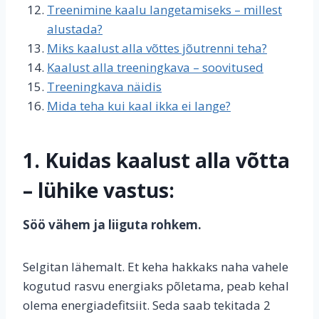
Treenimine kaalu langetamiseks – millest
alustada?
Miks kaalust alla võttes jõutrenni teha?
Kaalust alla treeningkava – soovitused
Treeningkava näidis
Mida teha kui kaal ikka ei lange?
1. Kuidas kaalust alla võtta
– lühike vastus:
Söö vähem ja liiguta rohkem.
Selgitan lähemalt. Et keha hakkaks naha vahele
kogutud rasvu energiaks põletama, peab kehal
olema energiadefitsiit. Seda saab tekitada 2