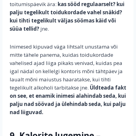
toitumispäevik ära:
kas sööd regulaarselt?
kui
palju tegelikult toidukordade vahel snäkid?
kui tihti tegelikult väljas söömas käid või
süüa tellid?
jne.
Inimesed kipuvad väga lihtsalt unustama või
mitte tähele panema, kuidas toidukordade
vahelised ajad liiga pikaks venivad, kuidas pea
igal nädal on kellelgi kontoris mõni tähtpäev ja
laualt mõni maiustus haaratakse, kui tihti
tegelikult alkoholi tarbitakse jne.
Üldteada fakt
on see, et enamik inimesi alahindab seda, kui
palju nad söövad ja ülehindab seda, kui palju
nad liiguvad.
9. Kalorite lugemine –