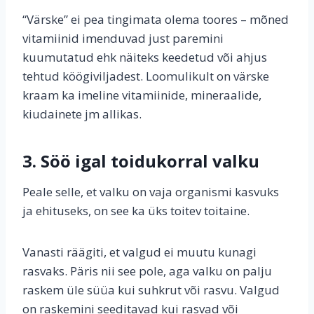
“Värske” ei pea tingimata olema toores – mõned
vitamiinid imenduvad just paremini
kuumutatud ehk näiteks keedetud või ahjus
tehtud köögiviljadest. Loomulikult on värske
kraam ka imeline vitamiinide, mineraalide,
kiudainete jm allikas.
3. Söö igal toidukorral valku
Peale selle, et valku on vaja organismi kasvuks
ja ehituseks, on see ka üks toitev toitaine.
Vanasti räägiti, et valgud ei muutu kunagi
rasvaks. Päris nii see pole, aga valku on palju
raskem üle süüa kui suhkrut või rasvu. Valgud
on raskemini seeditavad kui rasvad või