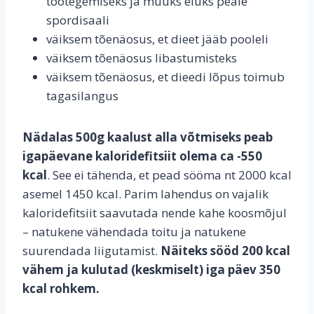
töötegemiseks ja muuks eluks peale
spordisaali
väiksem tõenäosus, et dieet jääb pooleli
väiksem tõenäosus libastumisteks
väiksem tõenäosus, et dieedi lõpus toimub
tagasilangus
Nädalas 500g kaalust alla võtmiseks peab
igapäevane kaloridefitsiit olema ca -550
kcal
. See ei tähenda, et pead sööma nt 2000 kcal
asemel 1450 kcal. Parim lahendus on vajalik
kaloridefitsiit saavutada nende kahe koosmõjul
– natukene vähendada toitu ja natukene
suurendada liigutamist.
Näiteks sööd 200 kcal
vähem ja kulutad (keskmiselt) iga päev 350
kcal rohkem.