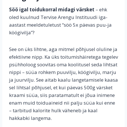
Söö igal toidukorral midagi värsket
– ehk
oled kuulnud Tervise Arengu Instituudi iga-
aastast meeldetuletust “söö 5x päevas puu-ja
köögivilja”?
See on üks lihtne, aga mitmel põhjusel oluline ja
efektiivne nipp. Ka üks toitumishäiretega tegelev
psühholoog soovitas oma koolitusel seda lihtsat
nippi – süüa rohkem puuvilju, köögivilju, marju
ja juurvilju. See aitab kaalu langetamisele kaasa
sel lihtsal põhjusel, et kui päevas 500g värsket
kraami süüa, siis paratamatult ei jõua inimene
enam muid toiduaineid nii palju süüa kui enne
– tarbitud kalorite hulk väheneb ja kaal
hakkabki langema.