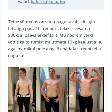
vajad:
kalorikalkulaator
Teine võimalus on süüa nagu tavaliselt, aga
teha iga päev 1h trenni, et tekiks seesama
500kcal päevane defitsiit. Mu noorem vend
võttis ka toitumist muutmata 10kg kaalust alla,
aga enamikul pole aega 6x nädalas trenni teha
nagu tal.