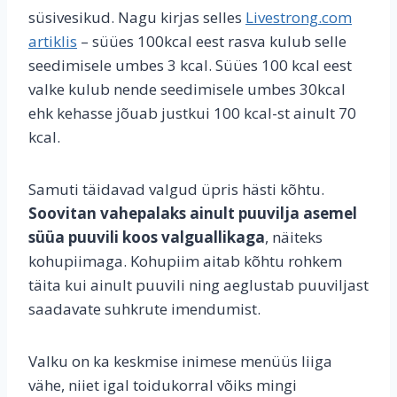
süsivesikud. Nagu kirjas selles
Livestrong.com
artiklis
– süües 100kcal eest rasva kulub selle
seedimisele umbes 3 kcal. Süües 100 kcal eest
valke kulub nende seedimisele umbes 30kcal
ehk kehasse jõuab justkui 100 kcal-st ainult 70
kcal.
Samuti täidavad valgud üpris hästi kõhtu.
Soovitan vahepalaks ainult puuvilja asemel
süüa puuvili koos valguallikaga
, näiteks
kohupiimaga. Kohupiim aitab kõhtu rohkem
täita kui ainult puuvili ning aeglustab puuviljast
saadavate suhkrute imendumist.
Valku on ka keskmise inimese menüüs liiga
vähe, niiet igal toidukorral võiks mingi