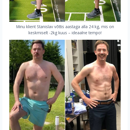
Minu klient Stanislav võttis aastaga alla 24 kg, mis on
keskmiselt -2kg kuus – ideaalne tempo!