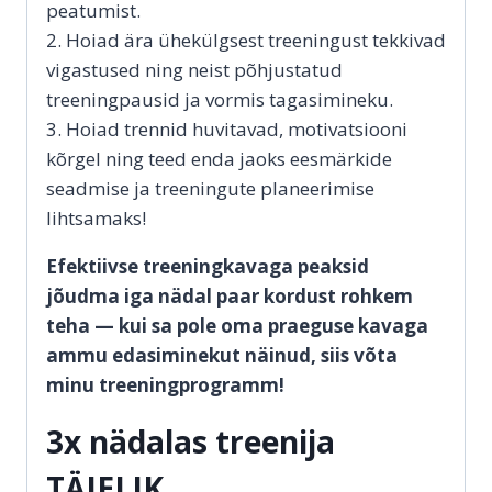
peatumist.
2. Hoiad ära ühekülgsest treeningust tekkivad
vigastused ning neist põhjustatud
treeningpausid ja vormis tagasimineku.
3. Hoiad trennid huvitavad, motivatsiooni
kõrgel ning teed enda jaoks eesmärkide
seadmise ja treeningute planeerimise
lihtsamaks!
Efektiivse treeningkavaga peaksid
jõudma iga nädal paar kordust rohkem
teha — kui sa pole oma praeguse kavaga
ammu edasiminekut näinud, siis võta
minu treeningprogramm!
3x nädalas treenija
TÄIELIK