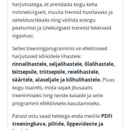
harjutustega, et arendada kogu keha
mitmekülgselt, muuta trennid huvitavaks ja
vaheldusrikkaks ning vältida arengu
peatumist ja ühekülgsest trennist tekkivaid
vigastusi.
Selles treeningprogrammis on efektiivsed
harjutused kõikidele lihastele:
rinnalihastele, seljalihastele, õlalihastele,
biitsepsile, triitsepsile, reielihastele,
säärtele, alaseljale ja kõhulihastele.
Pluss
kogu lisainfo, mida vajad jõusaalis
treenimiseks ning nende kavade ja selle
programmi efektiivseks kasutamiseks.
Pärast ostu saad hetkega enda meilile
PDFi
treeningkava, piltide, õppevideote ja