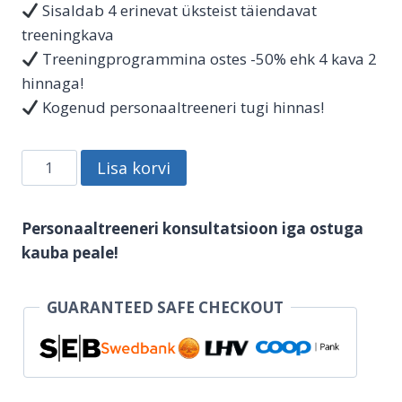
Sisaldab 4 erinevat üksteist täiendavat
treeningkava
Treeningprogrammina ostes -50% ehk 4 kava 2
hinnaga!
Kogenud personaaltreeneri tugi hinnas!
3x
Lisa korvi
nädalas
treenija
Personaaltreeneri konsultatsioon iga ostuga
TÄIELIK
kauba peale!
treeningprogramm
meestele
kogus
GUARANTEED SAFE CHECKOUT