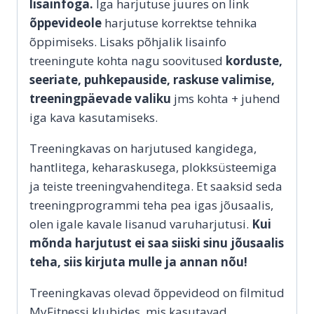
lisainfoga.
Iga harjutuse juures on link
õppevideole
harjutuse korrektse tehnika
õppimiseks. Lisaks põhjalik lisainfo
treeningute kohta nagu soovitused
korduste,
seeriate, puhkepauside, raskuse valimise,
treeningpäevade valiku
jms kohta + juhend
iga kava kasutamiseks.
Treeningkavas on harjutused kangidega,
hantlitega, keharaskusega, plokksüsteemiga
ja teiste treeningvahenditega. Et saaksid seda
treeningprogrammi teha pea igas jõusaalis,
olen igale kavale lisanud varuharjutusi.
Kui
mõnda harjutust ei saa siiski sinu jõusaalis
teha, siis kirjuta mulle ja annan nõu!
Treeningkavas olevad õppevideod on filmitud
MyFitnessi klubides, mis kasutavad