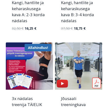
Kangi, hantlite ja
Kangi, hantlite ja
keharaskusega
keharaskusega
kava A: 2-3 korda
kava B: 3-4 korda
nädalas
nädalas
32,50
€
16,25
€
37,50
€
18,75
€
Allahindlus!
3x nädalas
Jõusaali
treenija TÄIELIK
treeningkava