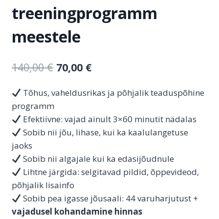
treeningprogramm
meestele
140,00
€
70,00
€
Tõhus, vaheldusrikas ja põhjalik teaduspõhine
programm
Efektiivne: vajad ainult 3×60 minutit nädalas
Sobib nii jõu, lihase, kui ka kaalulangetuse
jaoks
Sobib nii algajale kui ka edasijõudnule
Lihtne järgida: selgitavad pildid, õppevideod,
põhjalik lisainfo
Sobib pea igasse jõusaali: 44 varuharjutust +
vajadusel kohandamine hinnas