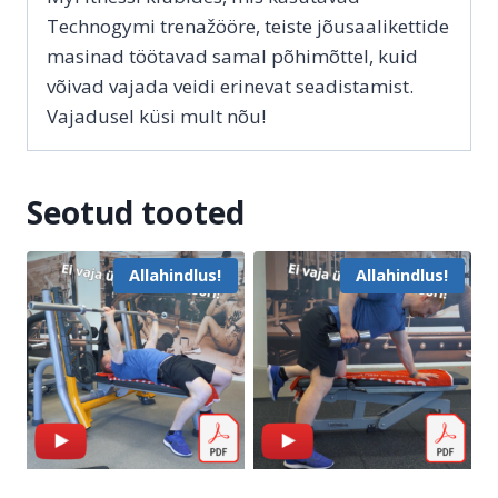
Technogymi trenažööre, teiste jõusaalikettide
masinad töötavad samal põhimõttel, kuid
võivad vajada veidi erinevat seadistamist.
Vajadusel küsi mult nõu!
Seotud tooted
Allahindlus!
Allahindlus!