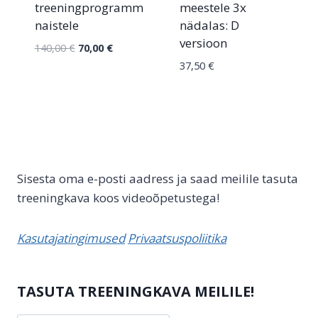
treeningprogramm
meestele 3x
naistele
nädalas: D
versioon
140,00
€
70,00
€
37,50
€
Sisesta oma e-posti aadress ja saad meilile tasuta
treeningkava koos videoõpetustega!
Kasutajatingimused
Privaatsuspoliitika
TASUTA TREENINGKAVA MEILILE!