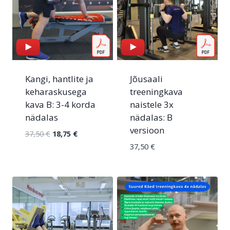
Kangi, hantlite ja
Jõusaali
keharaskusega
treeningkava
kava B: 3-4 korda
naistele 3x
nädalas
nädalas: B
versioon
37,50
€
18,75
€
37,50
€