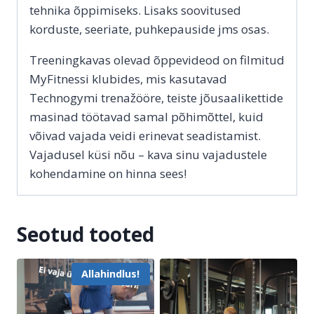
tehnika õppimiseks. Lisaks soovitused
korduste, seeriate, puhkepauside jms osas.
Treeningkavas olevad õppevideod on filmitud
MyFitnessi klubides, mis kasutavad
Technogymi trenažööre, teiste jõusaalikettide
masinad töötavad samal põhimõttel, kuid
võivad vajada veidi erinevat seadistamist.
Vajadusel küsi nõu – kava sinu vajadustele
kohendamine on hinna sees!
Seotud tooted
Allahindlus!