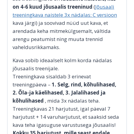
on 4-6 kuud jõusaalis treeninud
(
Jõusaali
treeningkava naistele 3x nädalas: C versioon
kava järgi) ja soovivad nüüd uut kava, et
arendada keha mitmekülgsemalt, vältida
arengu peatumist ning muuta trennid
vaheldusrikkamaks.
Kava sobib ideaalselt kolm korda nädalas
jõusaalis treenijale.
Treeningkava sisaldab 3 erinevat
treeningpäeva –
1. Selg, rind, kõhulihased,
2. Õla-ja käelihased, 3. Jalalihased ja
kõhulihased
, mida 3x nädalas teha.
Treeningkavas 21 harjutust, igal päeval 7
harjutust + 14 varuharjutust, et saaksid seda
kava teha igasuguse varustusega jõusaalis!
Kokku 35 harjutust, mille seast endale