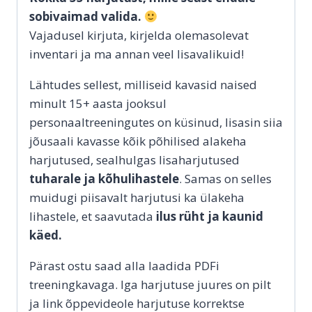
sobivaimad valida.
Vajadusel kirjuta, kirjelda olemasolevat
inventari ja ma annan veel lisavalikuid!
Lähtudes sellest, milliseid kavasid naised
minult 15+ aasta jooksul
personaaltreeningutes on küsinud, lisasin siia
jõusaali kavasse kõik põhilised alakeha
harjutused, sealhulgas lisaharjutused
tuharale ja kõhulihastele
. Samas on selles
muidugi piisavalt harjutusi ka ülakeha
lihastele, et saavutada
ilus rüht ja kaunid
käed.
Pärast ostu saad alla laadida PDFi
treeningkavaga. Iga harjutuse juures on pilt
ja link õppevideole harjutuse korrektse