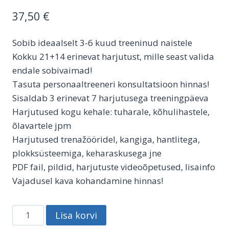
37,50
€
Sobib ideaalselt 3-6 kuud treeninud naistele
Kokku 21+14 erinevat harjutust, mille seast valida
endale sobivaimad!
Tasuta personaaltreeneri konsultatsioon hinnas!
Sisaldab 3 erinevat 7 harjutusega treeningpäeva
Harjutused kogu kehale: tuharale, kõhulihastele,
õlavartele jpm
Harjutused trenažööridel, kangiga, hantlitega,
plokksüsteemiga, keharaskusega jne
PDF fail, pildid, harjutuste videoõpetused, lisainfo
Vajadusel kava kohandamine hinnas!
Jõusaali
Lisa korvi
treeningkava