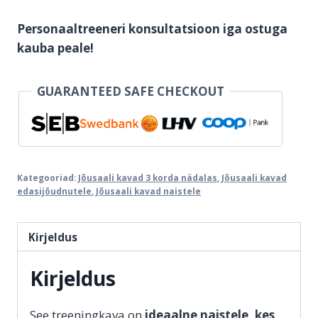
naistele
Personaaltreeneri konsultatsioon iga ostuga
3x
kauba peale!
nädalas:
D
versioon
GUARANTEED SAFE CHECKOUT
kogus
Kategooriad:
Jõusaali kavad 3 korda nädalas
,
Jõusaali kavad
edasijõudnutele
,
Jõusaali kavad naistele
Kirjeldus
Kirjeldus
See treeningkava on
ideaalne naistele, kes