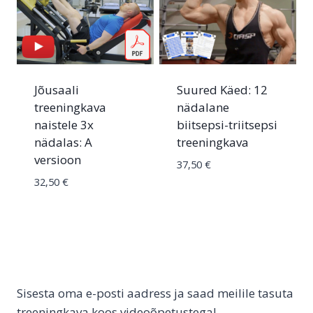
Jõusaali
Suured Käed: 12
treeningkava
nädalane
naistele 3x
biitsepsi-triitsepsi
nädalas: A
treeningkava
versioon
37,50
€
32,50
€
Sisesta oma e-posti aadress ja saad meilile tasuta
treeningkava koos videoõpetustega!