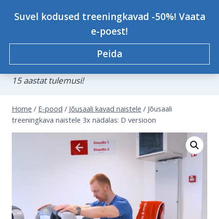
Skip
Personaaltreener Kristjan-
Suvel kodused treeningkavad -50%! Vaata
to
Johannes Konsap
e-poest!
content
Peida
Treeningkavad, personaaltreeningud,
koolitused.
0
15 aastat tulemusi!
Home
/
E-pood
/
Jõusaali kavad naistele
/
Jõusaali
treeningkava naistele 3x nädalas: D versioon